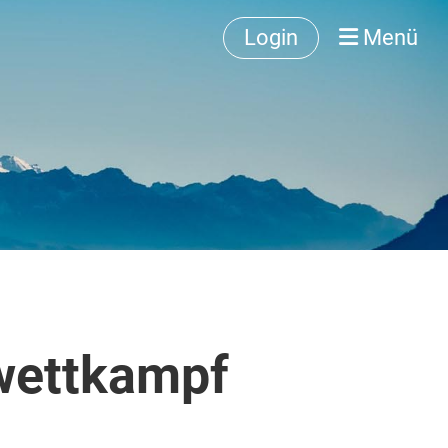
Login
Menü
wettkampf